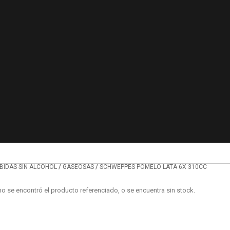
/
/
BIDAS SIN ALCOHOL
GASEOSAS
SCHWEPPES POMELO LATA 6X 310CC
no se encontró el producto referenciado, o se encuentra sin stock.