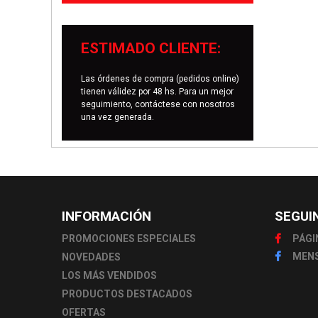
ESTIMADO CLIENTE:
Las órdenes de compra (pedidos online)
tienen válidez por 48 hs. Para un mejor
seguimiento, contáctese con nosotros
una vez generada.
INFORMACIÓN
SEGUI
PROMOCIONES ESPECIALES
PÁGI
MENS
NOVEDADES
LOS MÁS VENDIDOS
PRODUCTOS DESTACADOS
OFERTAS