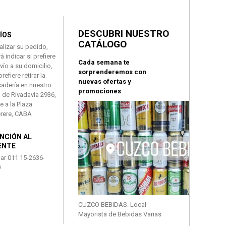
DESCUBRI NUESTRO
ÍOS
CATÁLOGO
ealizar su pedido,
á indicar si prefiere
Cada semana te
nvío a su domicilio,
sorprenderemos con
prefiere retirar la
nuevas ofertas y
adería en nuestro
promociones
l de Rivadavia 2936,
te a la Plaza
rere, CABA
NCIÓN AL
ENTE
ar 011 15-2636-
0
CUZCO BEBIDAS. Local
Mayorista de Bebidas Varias