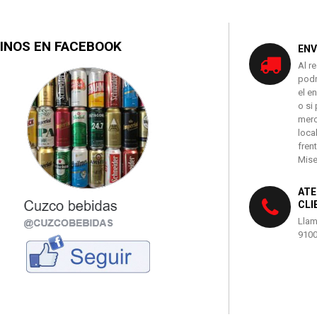
INOS EN FACEBOOK
ENV
Al r
podr
el e
o si 
merc
loca
fren
Mise
ATE
CLI
Llam
910