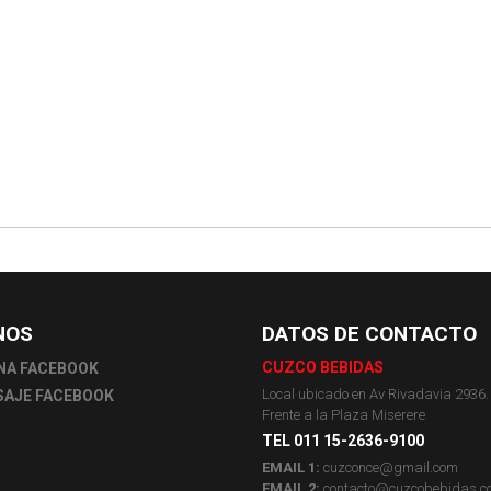
NOS
DATOS DE CONTACTO
CUZCO BEBIDAS
NA FACEBOOK
Local ubicado en Av Rivadavia 2936.
AJE FACEBOOK
Frente a la Plaza Miserere
TEL 011 15-2636-9100
EMAIL 1:
cuzconce@gmail.com
EMAIL 2:
contacto@cuzcobebidas.c